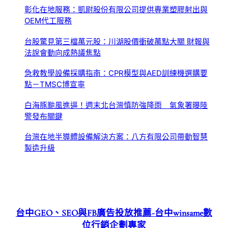
彰化在地服務：凱尉股份有限公司提供專業塑膠射出與
OEM代工服務
台股驚見第三檔萬元股：川湖股價衝破萬點大關 財報與
法說會動向成熱議焦點
急救教學設備採購指南：CPR模型與AED訓練機選購要
點－TMSC博宣寧
白海豚颱風進逼！週末北台灣慎防強降雨 氣象署曝陸
警發布關鍵
台灣在地半導體設備解決方案：八方有限公司帶動智慧
製造升級
台中GEO、SEO與FB廣告投放推薦-台中winsame數
位行銷企劃專家