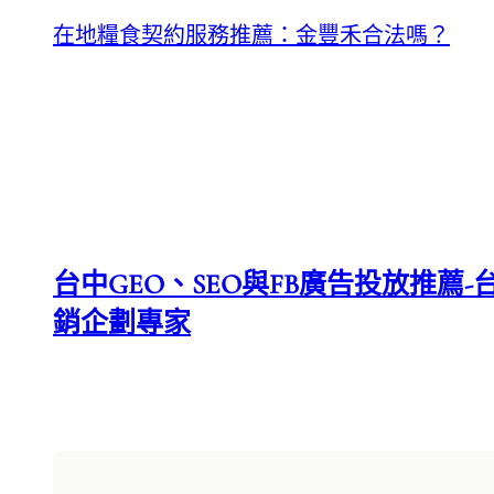
在地糧食契約服務推薦：金豐禾合法嗎？
台中GEO、SEO與FB廣告投放推薦-台
銷企劃專家