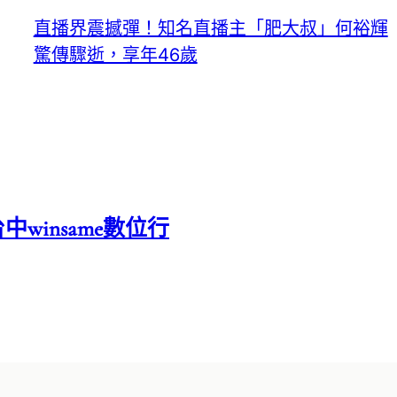
直播界震撼彈！知名直播主「肥大叔」何裕輝
驚傳驟逝，享年46歲
中winsame數位行