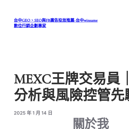
跳
至
台中GEO、SEO與FB廣告投放推薦-台中winsame
主
數位行銷企劃專家
要
內
容
MEXC王牌交易
分析與風險控管先
2025 年 1 月 14 日
關於我