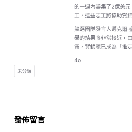
的一週內籌集了2億美元
工，這些志工將協助賀
競選團隊發言人邁克爾·泰
舉的結果將非常接近，由少
露，賀錦麗已成為「推定
4o
未分類
發佈留言