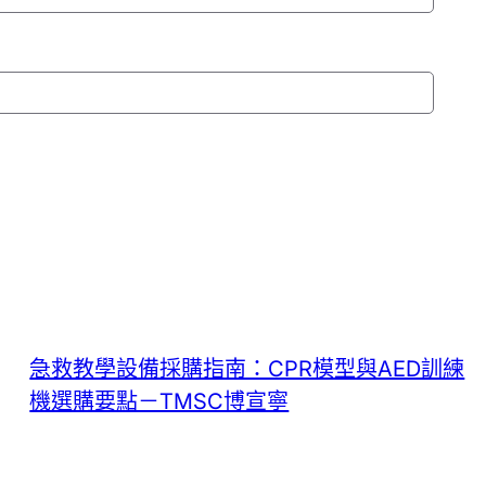
急救教學設備採購指南：CPR模型與AED訓練
機選購要點－TMSC博宣寧