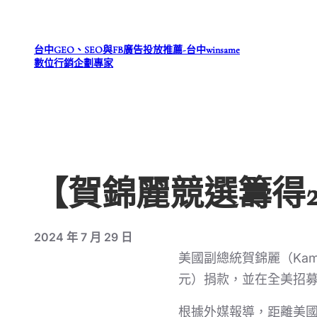
跳
至
台中GEO、SEO與FB廣告投放推薦-台中winsame
主
數位行銷企劃專家
要
內
容
【賀錦麗競選籌得2
2024 年 7 月 29 日
美國副總統賀錦麗（Kama
元）捐款，並在全美招募
根據外媒報導，距離美國