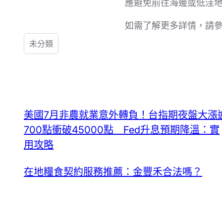
應避免前往海邊或低洼
如需了解更多詳情，請
未分類
美國7月非農就業意外轉負！台指期夜盤大漲
700點衝破45000點 Fed升息預期降溫：實
用攻略
在地糧食契約服務推薦：金豐禾合法嗎？