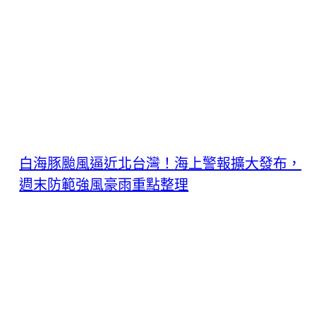
白海豚颱風逼近北台灣！海上警報擴大發布，
週末防範強風豪雨重點整理