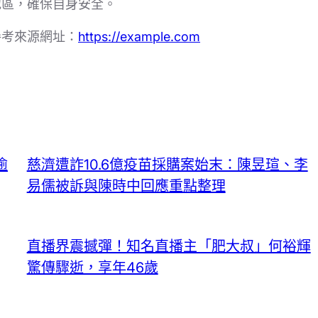
地區，確保自身安全。
參考來源網址：
https://example.com
逾
慈濟遭詐10.6億疫苗採購案始末：陳昱瑄、李
易儒被訴與陳時中回應重點整理
直播界震撼彈！知名直播主「肥大叔」何裕輝
驚傳驟逝，享年46歲