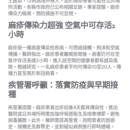
土感染，12例為境外移入。由於麻疹患者可能在公共場
所活動，各縣市政府已公布相關足跡。專家提醒，麻疹
傳染力極高，預防措施不可忽視。
麻疹傳染力超強 空氣中可存活2
小時
麻疹是一種高度傳染性疾病，可透過接觸、飛沫和空氣
傳播。醫師指出，麻疹患者離開房間後，病毒仍可在空
氣中存活長達2小時，進入該空間的健康者都有感染風
險。根據研究，一名麻疹患者平均可傳染10至20人，傳
播力甚至高於新冠病毒。
疾管署呼籲：落實防疫與早期接
種
疾管署提醒，麻疹患者出疹前後4天都具傳染性，進出
醫院或公共場所時需加強呼吸道衛生及咳嗽禮節，避免
病毒擴散。此外，醫師需提高警覺，詢問患者的旅遊
史、接觸史及群聚史，並對疑似病例進行即時通報。