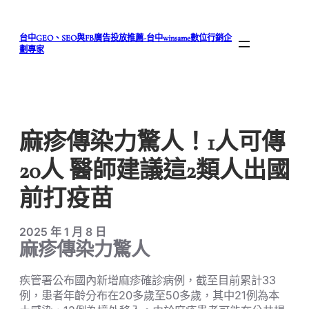
跳
至
台中GEO、SEO與FB廣告投放推薦-台中winsame數位行銷企
主
劃專家
要
內
容
麻疹傳染力驚人！1人可傳
20人 醫師建議這2類人出國
前打疫苗
2025 年 1 月 8 日
麻疹傳染力驚人
疾管署公布國內新增麻疹確診病例，截至目前累計33
例，患者年齡分布在20多歲至50多歲，其中21例為本