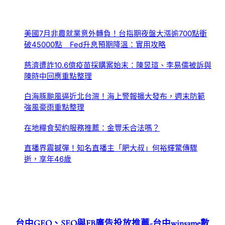
美國7月非農就業意外轉負！台指期夜盤大漲逾700點衝
破45000點 Fed升息預期降溫：實用攻略
慈濟遭詐10.6億疫苗採購案始末：陳昱瑄、李易儒被訴與
陳時中回應重點整理
白海豚颱風逼近北台灣！海上警報擴大發布，週末防範
強風豪雨重點整理
在地糧食契約服務推薦：金豐禾合法嗎？
直播界震撼彈！知名直播主「肥大叔」何裕輝驚傳驟
逝，享年46歲
台中GEO、SEO與FB廣告投放推薦-台中winsame數