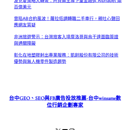
波克夏策略大轉彎：阿貝爾主導下重金敲進 Alphabet 兩
百億美元
曾陷AB合約風波！蘿拉低調轉職二手車行，親吐心聲回
應網友質疑
非洲旅遊警示：台灣旅客入境摩洛哥與烏干達面臨簽證
與通關障礙
彰化在地塑膠射出專業服務：凱尉股份有限公司的技術
優勢與無人機零件製造趨勢
台中GEO、SEO與FB廣告投放推薦-台中winsame數
位行銷企劃專家