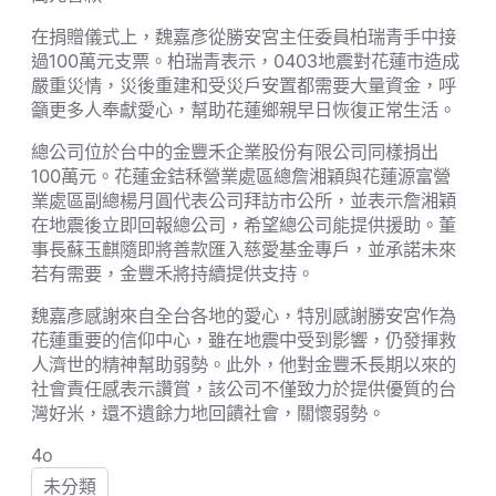
在捐贈儀式上，魏嘉彥從勝安宮主任委員柏瑞青手中接
過100萬元支票。柏瑞青表示，0403地震對花蓮市造成
嚴重災情，災後重建和受災戶安置都需要大量資金，呼
籲更多人奉獻愛心，幫助花蓮鄉親早日恢復正常生活。
總公司位於台中的金豐禾企業股份有限公司同樣捐出
100萬元。花蓮金銡秝營業處區總詹湘穎與花蓮源富營
業處區副總楊月圓代表公司拜訪市公所，並表示詹湘穎
在地震後立即回報總公司，希望總公司能提供援助。董
事長蘇玉麒隨即將善款匯入慈愛基金專戶，並承諾未來
若有需要，金豐禾將持續提供支持。
魏嘉彥感謝來自全台各地的愛心，特別感謝勝安宮作為
花蓮重要的信仰中心，雖在地震中受到影響，仍發揮救
人濟世的精神幫助弱勢。此外，他對金豐禾長期以來的
社會責任感表示讚賞，該公司不僅致力於提供優質的台
灣好米，還不遺餘力地回饋社會，關懷弱勢。
4o
未分類