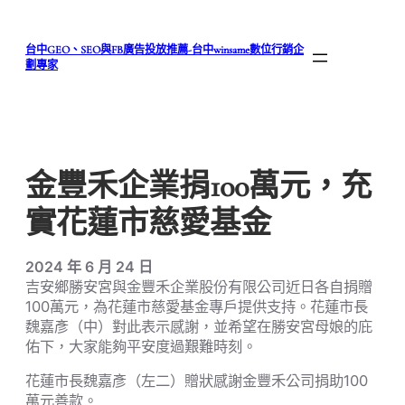
跳
至
台中GEO、SEO與FB廣告投放推薦-台中winsame數位行銷企
主
劃專家
要
內
容
金豐禾企業捐100萬元，充
實花蓮市慈愛基金
2024 年 6 月 24 日
吉安鄉勝安宮與金豐禾企業股份有限公司近日各自捐贈
100萬元，為花蓮市慈愛基金專戶提供支持。花蓮市長
魏嘉彥（中）對此表示感謝，並希望在勝安宮母娘的庇
佑下，大家能夠平安度過艱難時刻。
花蓮市長魏嘉彥（左二）贈狀感謝金豐禾公司捐助100
萬元善款。