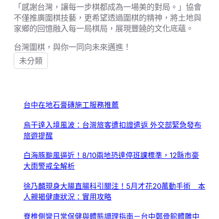
「感謝台灣，讓每一步棋都成為一場美的對局。」協會
不僅推廣圍棋技藝，更希望透過圍棋的精神，將土地與
家鄉的回憶融入每一局棋局，展現豐饒的文化底蘊。
台灣圍棋，與你一同向未來邁進！
未分類
台中在地石膏磚施工服務推薦
烏干達入境風波：台灣旅客遭扣證遣返 外交部緊急發布
旅遊提醒
白海豚颱風逼近！8/10兩地恐達停班課標準，12縣市豪
大雨警戒全解析
徐乃麟現身大腸直腸科引關注！5月才花20萬動手術 本
人親揭健康狀況：實用攻略
脊椎側彎日常保健與體態調理指南－台中鄭骨館體雕中