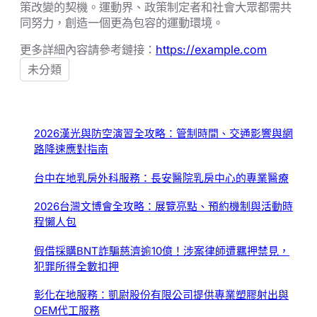
策改變的契機。運動界、政策制定者和社會大眾都需共
同努力，創造一個更為包容的運動環境。
更多詳細內容請參考鏈接：
https://example.com
未分類
2026漢光與防空演習全攻略：管制時間、交通影響與網
路降速應對指南
台中在地乳房外科服務：長安醫院乳房中心的專業醫療
2026台灣文博會全攻略：展覽亮點、預約機制與活動時
程懶人包
假借採購BNT詐騙慈濟逾10億！涉案律師遭羈押禁見，
犯罪所得全數扣押
彰化在地服務：凱尉股份有限公司提供專業塑膠射出與
OEM代工服務