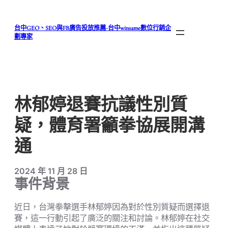
跳
至
台中GEO、SEO與FB廣告投放推薦-台中winsame數位行銷企
主
劃專家
要
內
容
林郁婷退賽抗議性別質
疑，體育署籲拳協展開溝
通
2024 年 11 月 28 日
事件背景
近日，台灣拳擊選手林郁婷因為對於性別質疑而選擇退
賽，這一行動引起了廣泛的關注和討論。林郁婷在社交