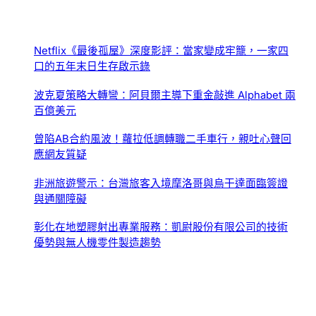
Netflix《最後孤屋》深度影評：當家變成牢籠，一家四
口的五年末日生存啟示錄
波克夏策略大轉彎：阿貝爾主導下重金敲進 Alphabet 兩
百億美元
曾陷AB合約風波！蘿拉低調轉職二手車行，親吐心聲回
應網友質疑
非洲旅遊警示：台灣旅客入境摩洛哥與烏干達面臨簽證
與通關障礙
彰化在地塑膠射出專業服務：凱尉股份有限公司的技術
優勢與無人機零件製造趨勢