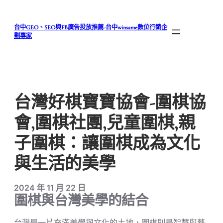
跳
至
台中GEO、SEO與FB廣告投放推薦-台中winsame數位行銷企
主
劃專家
要
內
容
台灣好棋寶寶協會-圍棋協
會,圍棋社團,兒童圍棋,親
子圍棋：讓圍棋成為文化
與生活的美學
2024 年 11 月 22 日
圍棋與台灣美學的結合
台灣是一片充滿美學與文化的土地，圍棋則是智慧與藝