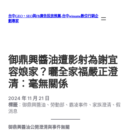
跳
至
台中GEO、SEO與FB廣告投放推薦-台中winsame數位行銷企
主
劃專家
要
內
容
御鼎興醬油遭影射為謝宜
容娘家？曬全家福嚴正澄
清︰毫無關係
2024 年 11 月 21 日
標籤
︰御鼎興醬油、勞動部、霸凌事件、家族澄清、假
消息
御鼎興醬油公開澄清與事件無關