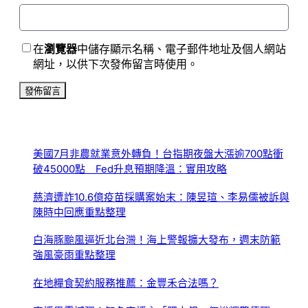
在
瀏覽器
中儲存顯示名稱、電子郵件地址及個人網站
網址，以供下次發佈留言時使用。
美國7月非農就業意外轉負！台指期夜盤大漲逾700點衝
破45000點 Fed升息預期降溫：實用攻略
慈濟遭詐10.6億疫苗採購案始末：陳昱瑄、李易儒被訴與
陳時中回應重點整理
白海豚颱風逼近北台灣！海上警報擴大發布，週末防範
強風豪雨重點整理
在地糧食契約服務推薦：金豐禾合法嗎？