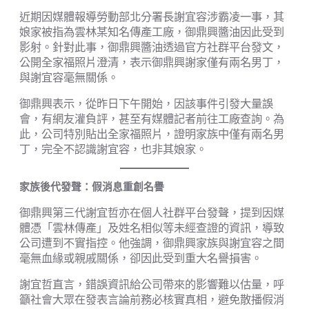
近期因媒體報導勞動部北分署長謝宜容涉霸凌一事，其
娘家被指為雲林某知名傳產工廠，御鼎興醬油因此受到
影射。針對此事，御鼎興醬油透過官方社群平台發文，
公開全家福照片澄清，表示御鼎興謝家僅有兩名男丁，
與謝宜容毫無關係。
御鼎興表示，從昨日下午開始，因該事件引發大量誤
會，有網友灌負評，甚至有媒體記者前往工廠查詢。為
此，公司特別貼出全家福照片，證明家族中僅有兩名男
丁，完全不認識謝宜容，也非其娘家。
家族後代發聲：假消息重創名譽
御鼎興第三代謝宜哲亦在個人社群平台發聲，提到因媒
體憑「雲林傳產」及姓名相似等未經查證的資訊，導致
公司遭到不實指控。他強調，御鼎興家族與謝宜容之間
毫無血緣或親戚關係，卻因此受到重大名譽損害。
謝宜哲直言，錯誤資訊給公司帶來的影響難以估量，呼
籲社會大眾在發表言論前務必核實真相，避免散播假消