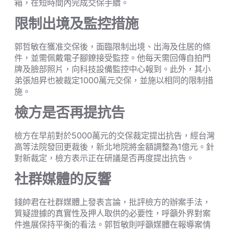
箱，在短時間內完成交保手續。
限制出境及監控措施
郭哲敏在獲准交保後，面臨限制出境、出海及住居的條
件，並需佩戴電子腳鐐接受監控。他每天需回傳自拍門
牌及臉部照片，向科技設備監控中心報到。此外，其小
弟張旭昇也被裁定1000萬元交保，並施以相同的限制措
施。
檢方是否再提抗告
檢方在早前對於5000萬元的交保裁定提出抗告，經台灣
高等法院發回更裁後，新北地院將金額調整為1億元。針
對新裁定，檢方表示正在研議是否再度提出抗告。
社群媒體的反響
錢帥君在社群媒體上發表言論，批評檢方的辦案手法，
質疑證據的真實性及押人取供的必要性，呼籲外界對案
件進展保持平衡的看法。郭哲敏則呼籲媒體在報導案情