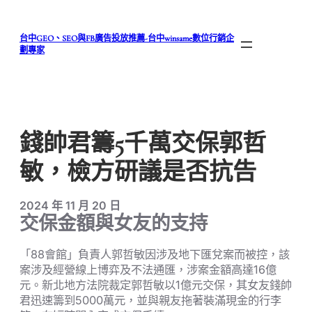
跳
至
台中GEO、SEO與FB廣告投放推薦-台中winsame數位行銷企
主
劃專家
要
內
容
錢帥君籌5千萬交保郭哲
敏，檢方研議是否抗告
2024 年 11 月 20 日
交保金額與女友的支持
「88會館」負責人郭哲敏因涉及地下匯兌案而被控，該
案涉及經營線上博弈及不法通匯，涉案金額高達16億
元。新北地方法院裁定郭哲敏以1億元交保，其女友錢帥
君迅速籌到5000萬元，並與親友拖著裝滿現金的行李