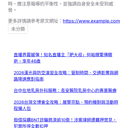
時，應注意報導的平衡性，並強調自身安全未受到威
脅。
更多詳情請參考原文網址：
https://www.example.com
未分類
直播界震撼彈！知名直播主「肥大叔」何裕輝驚傳驟
逝，享年46歲
2026漢光與防空演習全攻略：管制時間、交通影響與網
路降速應對指南
台中在地乳房外科服務：長安醫院乳房中心的專業醫療
2026台灣文博會全攻略：展覽亮點、預約機制與活動時
程懶人包
假借採購BNT詐騙慈濟逾10億！涉案律師遭羈押禁見，
犯罪所得全數扣押