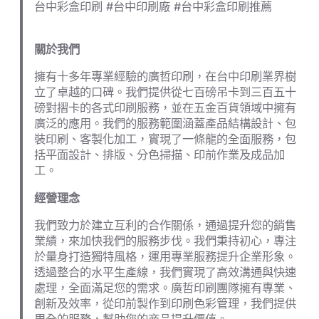
台中彩盒印刷 #台中印刷廠 #台中彩盒印刷推薦
關於我們
擁有十多年專業經驗的廣哲印刷，在台中印刷業界樹
立了卓越的口碑。我們提供從七百磅吊卡到三百五十
磅對摺卡的各式印刷服務，並在五金百貨領域中擁有
廣泛的應用。我們的服務範圍涵蓋產品結構設計、包
裝印刷、客製化加工，實現了一條龍的全面服務，包
括平面設計、排版、分色掃描、印前作業及成品加
工。
經營理念
我們致力於建立互利的合作關係，通過提升您的銷售
業績，來加快我們的服務步伐。我們秉持初心，專注
於量身打造獨特風格，運用專業服務提升企業形象。
透過整合的水平生產線，我們實現了高效溝通與快速
處理，全面滿足您的需求。廣哲印刷團隊擁有專業、
創新及效率，從印前製作到印刷色彩管理，我們提供
周全的服務，幫助您的商品提升價值。