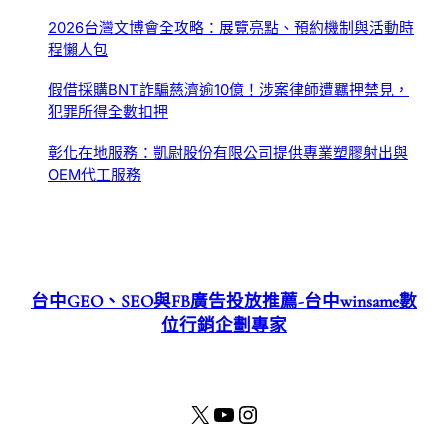
2026台灣文博會全攻略：展覽亮點、預約機制與活動時
程懶人包
假借採購BNT詐騙慈濟逾10億！涉案律師遭羈押禁見，
犯罪所得全數扣押
彰化在地服務：凱尉股份有限公司提供專業塑膠射出與
OEM代工服務
台中GEO、SEO與FB廣告投放推薦-台中winsame數
位行銷企劃專家
X
YouTube
Instagram