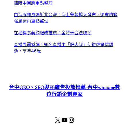
陳時中回應重點整理
白海豚颱風逼近北台灣！海上警報擴大發布，週末防範
強風豪雨重點整理
在地糧食契約服務推薦：金豐禾合法嗎？
直播界震撼彈！知名直播主「肥大叔」何裕輝驚傳驟
逝，享年46歲
台中GEO、SEO與FB廣告投放推薦-台中winsame數
位行銷企劃專家
X
YouTube
Instagram