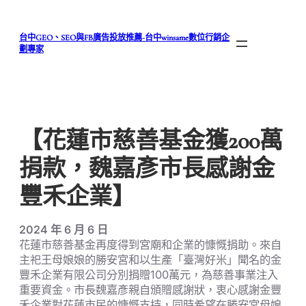
跳
至
台中GEO、SEO與FB廣告投放推薦-台中winsame數位行銷企
主
劃專家
要
內
容
【花蓮市慈善基金獲200萬
捐款，魏嘉彥市長感謝金
豐禾企業】
2024 年 6 月 6 日
花蓮市慈善基金再度得到宮廟和企業的慷慨捐助。來自
主祀王母娘娘的勝安宮和以生產「臺灣好米」聞名的金
豐禾企業有限公司分別捐贈100萬元，為慈善事業注入
重要資金。市長魏嘉彥親自頒贈感謝狀，衷心感謝金豐
禾企業對花蓮市民的慷慨支持，同時希望在勝安宮母娘