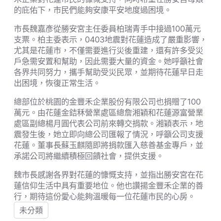
的庇佑下，市民們能夠安康平安地度過困境。
市長魏嘉彥從勝安宮主任委員柏瑞青手中接過100萬元
支票。柏主委表示，0403地震對花蓮造成了嚴重影響，
尤其是花蓮市，不僅需要進行災後重建，還有許多受災
戶急需安置和幫助，因此需要大量的資金。她呼籲社會
各界共同努力，攜手幫助受災民眾，並期待花蓮早日走
出困境，恢復正常生活。
總部位於桃園的金豐禾企業股份有限公司也捐贈了100
萬元。由花蓮金銡秝營業處區總詹湘穎和花蓮源富營業
處區副總楊月圓代表公司前來轉交捐款。湘穎表示，地
震發生後，她立即向總公司匯報了情況，呼籲公司支援
花蓮。董事長蘇玉麒隨即將捐款匯入慈善基金專戶，並
承諾公司將繼續積極回饋社會，提供支援。
魏市長感謝各界對花蓮的慷慨支持，並指出勝安宮在花
蓮信仰生活中具有重要地位。他也讚揚金豐禾企業的善
行，期待這份愛心能夠溫暖每一位花蓮市民的心房。
未分類