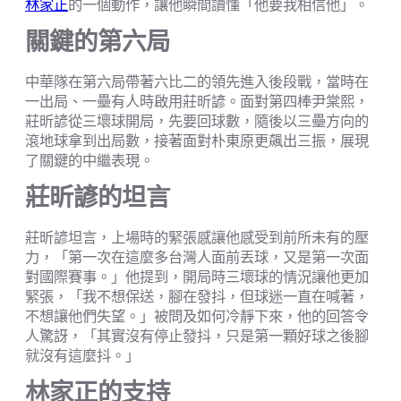
林家正
的一個動作，讓他瞬間讀懂「他要我相信他」。
關鍵的第六局
中華隊在第六局帶著六比二的領先進入後段戰，當時在
一出局、一壘有人時啟用莊昕諺。面對第四棒尹棠熙，
莊昕諺從三壞球開局，先要回球數，隨後以三壘方向的
滾地球拿到出局數，接著面對朴東原更飆出三振，展現
了關鍵的中繼表現。
莊昕諺的坦言
莊昕諺坦言，上場時的緊張感讓他感受到前所未有的壓
力，「第一次在這麼多台灣人面前丟球，又是第一次面
對國際賽事。」他提到，開局時三壞球的情況讓他更加
緊張，「我不想保送，腳在發抖，但球迷一直在喊著，
不想讓他們失望。」被問及如何冷靜下來，他的回答令
人驚訝，「其實沒有停止發抖，只是第一顆好球之後腳
就沒有這麼抖。」
林家正的支持