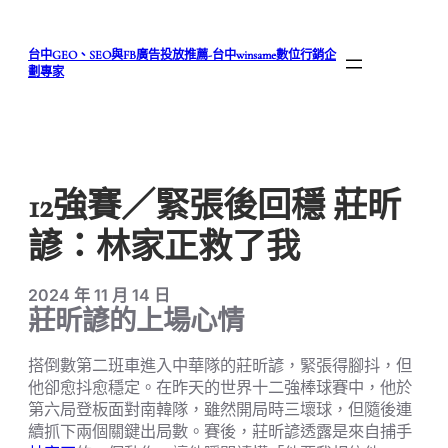
跳
至
台中GEO、SEO與FB廣告投放推薦-台中winsame數位行銷企
主
劃專家
要
內
容
12強賽／緊張後回穩 莊昕
諺：林家正救了我
2024 年 11 月 14 日
莊昕諺的上場心情
搭倒數第二班車進入中華隊的莊昕諺，緊張得腳抖，但
他卻愈抖愈穩定。在昨天的世界十二強棒球賽中，他於
第六局登板面對南韓隊，雖然開局時三壞球，但隨後連
續抓下兩個關鍵出局數。賽後，莊昕諺透露是來自捕手