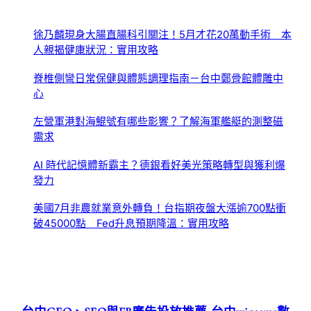
徐乃麟現身大腸直腸科引關注！5月才花20萬動手術 本
人親揭健康狀況：實用攻略
脊椎側彎日常保健與體態調理指南－台中鄭骨館體雕中
心
左營軍港對海鯤號有哪些影響？了解海軍艦艇的測整磁
需求
AI 時代記憶體新霸主？德銀看好美光策略轉型與獲利爆
發力
美國7月非農就業意外轉負！台指期夜盤大漲逾700點衝
破45000點 Fed升息預期降溫：實用攻略