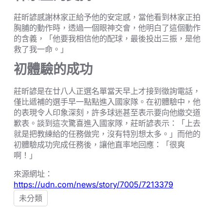
莊昕諺感謝林家正給予他的安定感，當他看到林家正拍
胸脯的動作時，透過一個眼神交會，他明白了這個動作
的含義，「他要我相信他的配球，最後投出三振，是他
救了我一命。」
初體驗的成功
莊昕諺是在廿八人正選名單當天早上才接到徵詢電話，
僅比遞補的選手早一點點進入國家隊。在初體驗中，他
的表現令人印象深刻，許多球迷甚至表示要向他繳交道
歉表。談到這次驚喜進入國家隊，莊昕諺表示：「上去
就是把教練給的任務做完，沒有特別想太多。」而他的
初體驗成功完成任務後，讓他直率地回應：「很爽
啊！」
來源網址：
https://udn.com/news/story/7005/7213379
未分類