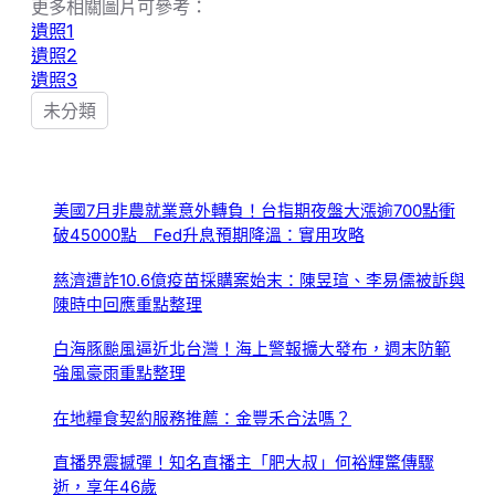
更多相關圖片可參考：
遺照1
遺照2
遺照3
未分類
美國7月非農就業意外轉負！台指期夜盤大漲逾700點衝
破45000點 Fed升息預期降溫：實用攻略
慈濟遭詐10.6億疫苗採購案始末：陳昱瑄、李易儒被訴與
陳時中回應重點整理
白海豚颱風逼近北台灣！海上警報擴大發布，週末防範
強風豪雨重點整理
在地糧食契約服務推薦：金豐禾合法嗎？
直播界震撼彈！知名直播主「肥大叔」何裕輝驚傳驟
逝，享年46歲