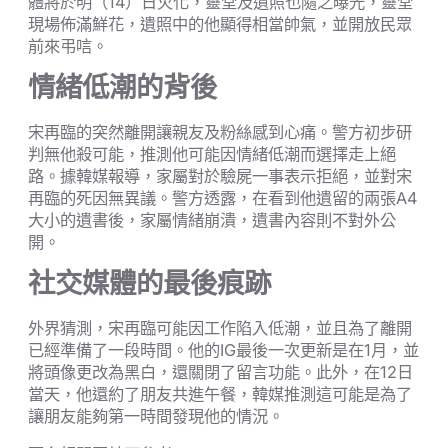
體將於明（14）日火化，靈堂及遺照也隨之曝光，靈堂
現場佈滿鮮花，遺照中的他顯得相當帥氣，並開放民眾
前來弔唁。
情緒低潮的背後
宋再臨的突然離開讓親友及粉絲感到心痛。警方初步研
判無他殺可能，推測他可能因情緒低潮而選擇走上絕
路。據韓媒報導，家屬對於驗屍一事表示拒絕，並對宋
再臨的死因無異議。警方透露，在看到他遺留的兩張A4
大小的遺書後，家屬情緒崩潰，遺書內容則不對外公
開。
社交媒體的最後痕跡
外界猜測，宋再臨可能因工作陷入低潮，並且為了離開
已經準備了一段時間。他的IG最後一次更新是在1月，並
將頭像更改為黑白，還關閉了留言功能。此外，在12日
當天，他還約了朋友共進午餐，韓媒推測這可能是為了
讓朋友能夠第一時間發現他的情況。