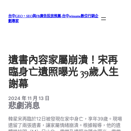
跳
至
台中GEO、SEO與FB廣告投放推薦-台中winsame數位行銷企
主
劃專家
要
內
容
遺書內容家屬崩潰！宋再
臨身亡遺照曝光 39歲人生
謝幕
2024 年 11 月 13 日
悲劇消息
韓星宋再臨於12日被發現在家中身亡，享年39歲。現場
遺留了兩張遺書，讓家屬情緒崩潰。根據報導，他的遺