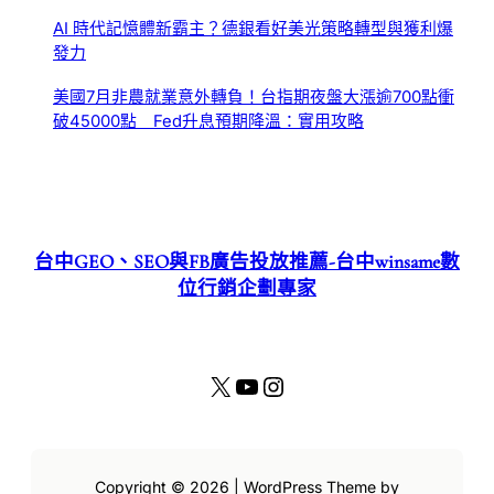
AI 時代記憶體新霸主？德銀看好美光策略轉型與獲利爆
發力
美國7月非農就業意外轉負！台指期夜盤大漲逾700點衝
破45000點 Fed升息預期降溫：實用攻略
台中GEO、SEO與FB廣告投放推薦-台中winsame數
位行銷企劃專家
X
YouTube
Instagram
Copyright © 2026 | WordPress Theme by