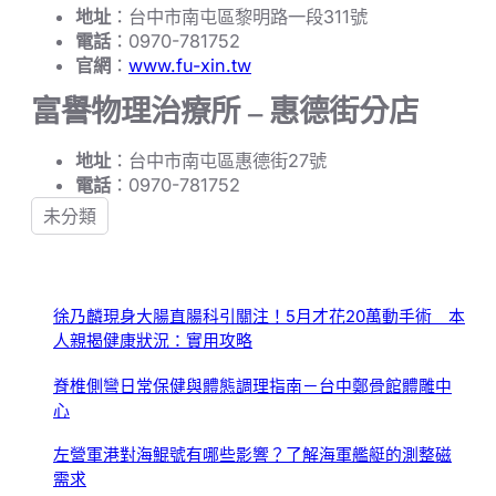
地址
：台中市南屯區黎明路一段311號
電話
：0970-781752
官網
：
www.fu-xin.tw
富譽物理治療所 – 惠德街分店
地址
：台中市南屯區惠德街27號
電話
：0970-781752
未分類
徐乃麟現身大腸直腸科引關注！5月才花20萬動手術 本
人親揭健康狀況：實用攻略
脊椎側彎日常保健與體態調理指南－台中鄭骨館體雕中
心
左營軍港對海鯤號有哪些影響？了解海軍艦艇的測整磁
需求