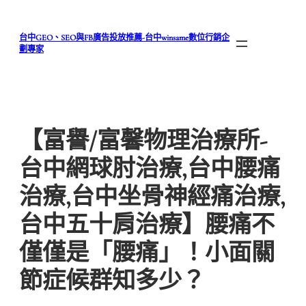
跳
至
台中GEO、SEO與FB廣告投放推薦-台中winsame數位行銷企
主
劃專家
要
內
容
【富譽/富馨物理治療所-
台中網球肘治療,台中腰痛
治療,台中坐骨神經痛治療,
台中五十肩治療】腰痛不
僅僅是「腰痛」！小面關
節症候群知多少？