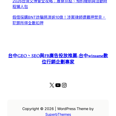
2026台灣文博會全攻略：展覽亮點、預約機制與活動時
程懶人包
假借採購BNT詐騙慈濟逾10億！涉案律師遭羈押禁見，
犯罪所得全數扣押
台中GEO、SEO與FB廣告投放推薦-台中winsame數
位行銷企劃專家
X
YouTube
Instagram
Copyright © 2026 | WordPress Theme by
SuperbThemes