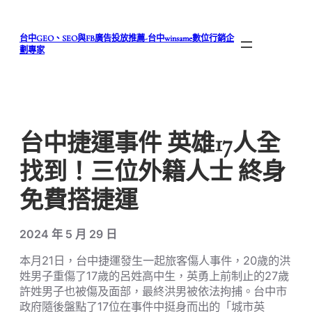
跳
至
台中GEO、SEO與FB廣告投放推薦-台中winsame數位行銷企
主
劃專家
要
內
容
台中捷運事件 英雄17人全
找到！三位外籍人士 終身
免費搭捷運
2024 年 5 月 29 日
本月21日，台中捷運發生一起旅客傷人事件，20歲的洪
姓男子重傷了17歲的呂姓高中生，英勇上前制止的27歲
許姓男子也被傷及面部，最終洪男被依法拘捕。台中市
政府隨後盤點了17位在事件中挺身而出的「城市英